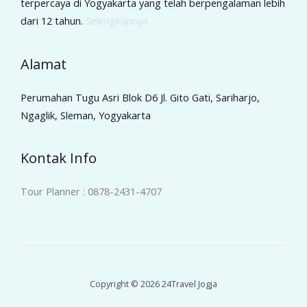
terpercaya di Yogyakarta yang telah berpengalaman lebih
dari 12 tahun.
Selengkapnya
Alamat
Perumahan Tugu Asri Blok D6 Jl. Gito Gati, Sariharjo,
Ngaglik, Sleman, Yogyakarta
Kontak Info
Tour Planner : 0878-2431-4707
Copyright © 2026 24Travel Jogja