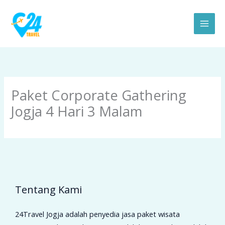
Lewati
ke
konten
Paket Corporate Gathering
Jogja 4 Hari 3 Malam
Tentang Kami
24Travel Jogja adalah penyedia jasa paket wisata