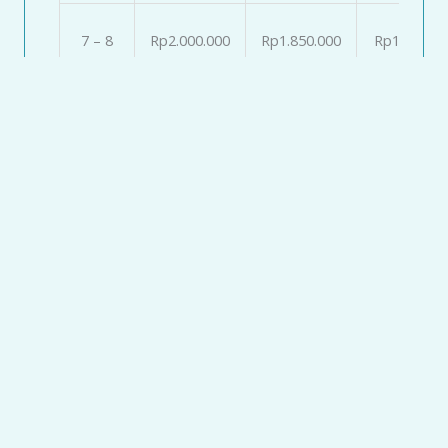
7 – 8
Rp2.000.000
Rp1.850.000
Rp1.650.00
9 – 10
Rp1.900.000
Rp1.750.000
Rp1.550.00
11 –
Rp1.750.000
Rp1.600.000
Rp1.400.00
13
14 –
Rp1.625.000
Rp1.475.000
Rp1.275.00
15
Harga Per Orang
Geser >>