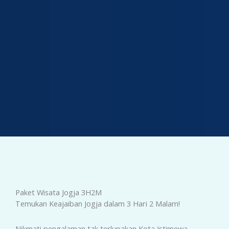
Paket Wisata Jogja 3H2M
Temukan Keajaiban Jogja dalam 3 Hari 2 Malam!
Nikmati pengalaman tak terlupakan Kota Istimewa